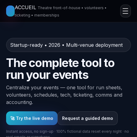
ACCUEIL
Theatre front-of-house • volunteers •
ticketing • memberships
Startup-ready • 2026 • Multi-venue deployment
The complete tool to
run your events
Centralize your events — one tool for run sheets,
volunteers, schedules, tech, ticketing, comms and
accounting.
🚀 Try the live demo
Request a guided demo
Instant access, no sign-up · 100% fictional data reset every night · no
real emails or signatures.