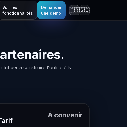
Voir les
Demander
🇫🇷
🇬🇧
fonctionnalités
une démo
artenaires.
ribuer à construire l'outil qu'ils
À convenir
Tarif