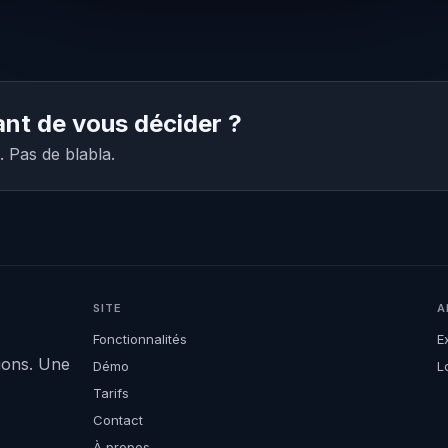
vant de vous décider ?
 Pas de blabla.
SITE
A
Fonctionnalités
E
sions. Une
Démo
L
Tarifs
Contact
À propos